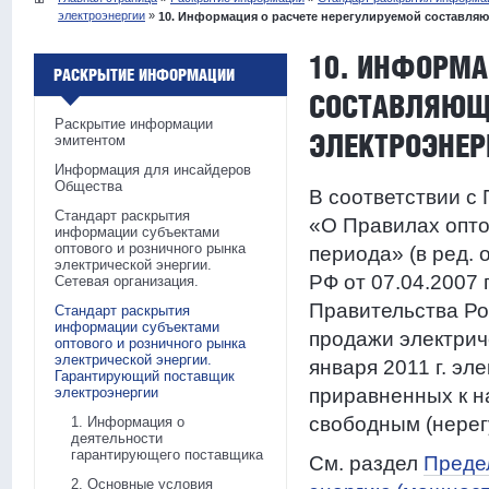
электроэнергии
»
10. Информация о расчете нерегулируемой составляю
10. ИНФОРМА
РАСКРЫТИЕ ИНФОРМАЦИИ
СОСТАВЛЯЮЩЕ
Раскрытие информации
ЭЛЕКТРОЭНЕР
эмитентом
Информация для инсайдеров
Общества
В соответствии с
Стандарт раскрытия
«О Правилах опто
информации субъектами
оптового и розничного рынка
периода» (в ред. 
электрической энергии.
РФ от 07.04.2007
Сетевая организация.
Правительства Ро
Стандарт раскрытия
информации субъектами
продажи электрич
оптового и розничного рынка
электрической энергии.
января 2011 г. эл
Гарантирующий поставщик
электроэнергии
приравненных к н
свободным (нере
1. Информация о
деятельности
гарантирующего поставщика
См. раздел
Преде
2. Основные условия