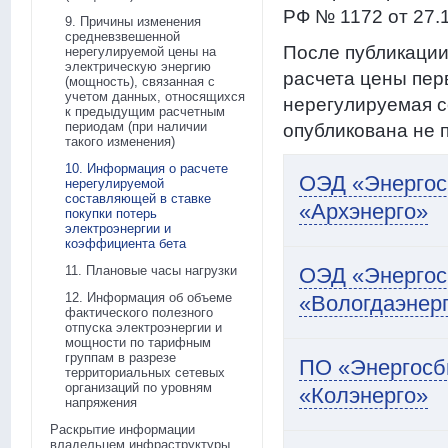
РФ № 1172 от 27.1
9. Причины изменения
средневзвешенной
После публикаци
нерегулируемой цены на
электрическую энергию
расчета цены перв
(мощность), связанная с
учетом данных, относящихся
нерегулируемая с
к предыдущим расчетным
периодам (при наличии
опубликована не 
такого изменения)
10. Информация о расчете
ОЭД «Энергос
нерегулируемой
составляющей в ставке
«Архэнерго»
покупки потерь
электроэнергии и
коэффициента бета
11. Плановые часы нагрузки
ОЭД «Энергос
12. Информация об объеме
«Вологдаэнер
фактического полезного
отпуска электроэнергии и
мощности по тарифным
группам в разрезе
ПО «Энергосб
территориальных сетевых
организаций по уровням
«Колэнерго»
напряжения
Раскрытие информации
владельцем инфраструктуры