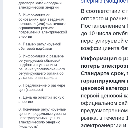
энергию (мощност
договора купли-продажи
электрической энергии
В соответствии с
3. Информация об
оптового и розни
основаниях для введения
полного и (или) частичного
Постановлением П
ограничения режима
потребления электрической
до 10 числа опуб
энергии
нерегулируемой с
4. Размер регулируемой
коэффициента бет
сбытовой надбавки
5. Информация о размере
Информация о ра
регулируемой сбытовой
надбавки с указанием
потерь электроэ
решения уполномоченного
Стандарте срок,
регулирующего органа об
установлении тарифа
гарантирующим 
6. Предложение о размере
ценовой категор
цен (тарифов)
первой ценовой к
7. Цена на электрическую
энергию
официальном сайт
8. Конечные регулируемые
предусмотренном 
цены и предельные уровни
рынка, в течение 
нерегулируемых цен на
электрическую энергию
электроэнергии и
(мощность)