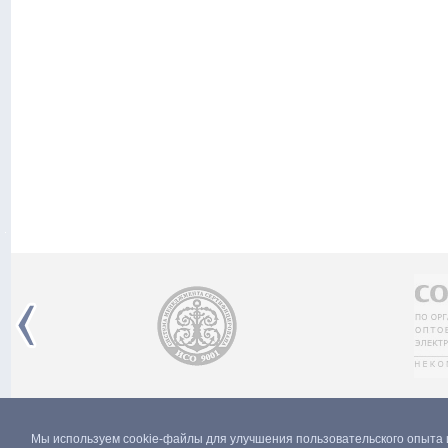
Мы используем cookie-файлы для улучшения пользовательского опыта 
© 2004–2026 ПАО "Россети Северо-Запад"
Карта сайт