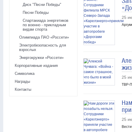
Зап
Диск "Песни Победы"
«До
Песни Победы
25 и
Спартакиада энергетиков
по военно - прикладным
Аргум
видам спорта
Олимпиада ПАО «Россети»
Электробезопасность для
взрослых
Энергокружки «Россети»
Але
Корпоративные издания
жиз
Символика
25 и
Награды
ТВР-П
Контакты
Нам
при
25 и
Вести