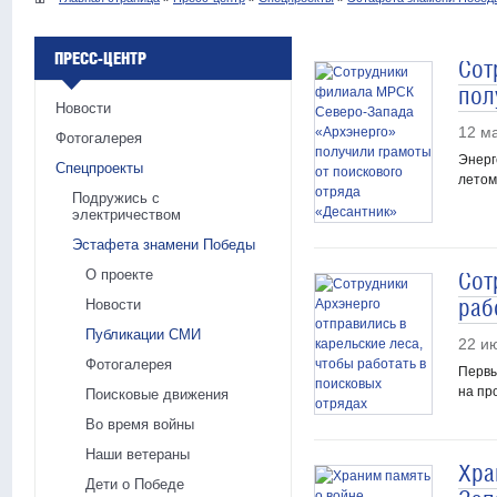
ПРЕСС-ЦЕНТР
Сот
пол
Новости
12 м
Фотогалерея
Энерг
Спецпроекты
летом
Подружись с
электричеством
Эстафета знамени Победы
О проекте
Сот
раб
Новости
Публикации СМИ
22 и
Фотогалерея
Первы
на пр
Поисковые движения
Во время войны
Наши ветераны
Хра
Дети о Победе