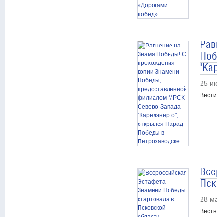
Рав
Поб
"Ка
25 и
Вести
Все
Пск
28 м
Вестни