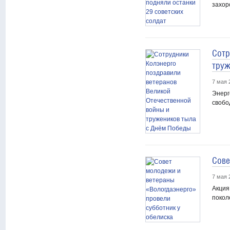
захор
Сотр
труж
7 мая 
Энерг
свобо
Сове
7 мая 
Акция
покол