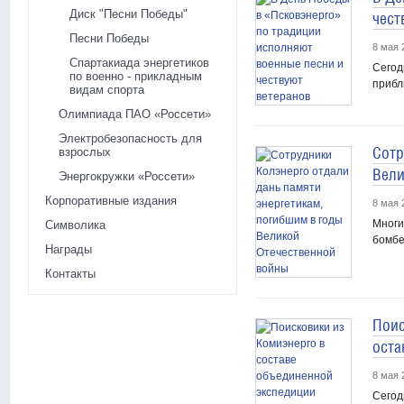
Диск "Песни Победы"
чест
Песни Победы
8 мая 
Спартакиада энергетиков
Сегод
по военно - прикладным
прибл
видам спорта
Олимпиада ПАО «Россети»
Электробезопасность для
Сотр
взрослых
Вели
Энергокружки «Россети»
Корпоративные издания
8 мая 
Многи
Символика
бомбе
Награды
Контакты
Поис
оста
8 мая 
Сегод