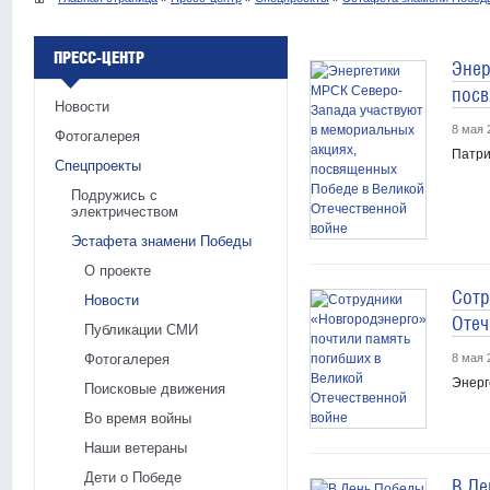
ПРЕСС-ЦЕНТР
Энер
посв
Новости
8 мая 
Фотогалерея
Патри
Спецпроекты
Подружись с
электричеством
Эстафета знамени Победы
О проекте
Сотр
Новости
Отеч
Публикации СМИ
Фотогалерея
8 мая 
Энерг
Поисковые движения
Во время войны
Наши ветераны
Дети о Победе
В Де