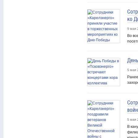
Сотр
ко 
9 мая 
Во вс
посет
День
5 мая 
Ранее
захор
Сотр
войн
5 мая 
В кан
филиа
концл