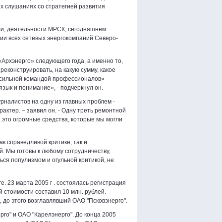
х слушаниях со стратегией развития
ли, деятельности МРСК, сегодняшнем
ии всех сетевых энергокомпаний Северо-
рхэнерго» следующего года, а именно то,
реконструировать, на какую сумму, какое
л «сильной командой профессионалов»
зык и понимание», - подчеркнул он.
налистов на одну из главных проблем -
ктер. – заявил он. - Одну треть ремонтной
 это огромные средства, которые мы могли
к справедливой критике, так и
. Мы готовы к любому сотрудничеству,
ься популизмом и огульной критикой, не
ге. 23 марта
2005 г
. состоялась регистрация
 стоимости составил 10 млн. рублей.
до этого возглавлявший ОАО "Псковэнерго".
рго" и ОАО "Карелэнерго". До конца 2005