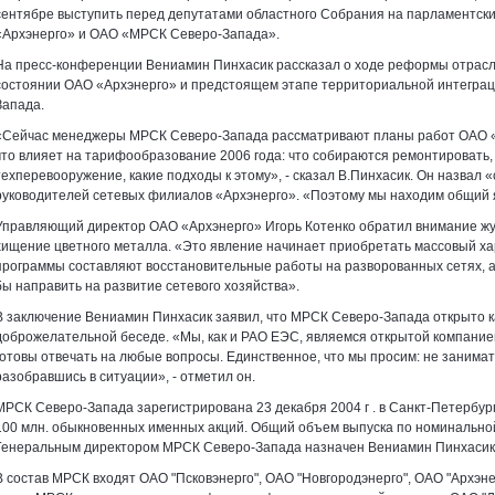
сентябре выступить перед депутатами областного Собрания на парламентски
«Архэнерго» и ОАО «МРСК Северо-Запада».
На пресс-конференции Вениамин Пинхасик рассказал о ходе реформы отрас
состоянии ОАО «Архэнерго» и предстоящем этапе территориальной интеграц
Запада.
«Сейчас менеджеры МРСК Северо-Запада рассматривают планы работ ОАО «А
что влияет на тарифообразование 2006 года: что собираются ремонтировать, 
техперевооружение, какие подходы к этому», - сказал В.Пинхасик. Он назва
руководителей сетевых филиалов «Архэнерго». «Поэтому мы находим общий я
Управляющий директор ОАО «Архэнерго» Игорь Котенко обратил внимание жур
хищение цветного металла. «Это явление начинает приобретать массовый хара
программы составляют восстановительные работы на разворованных сетях, а
бы направить на развитие сетевого хозяйства».
В заключение Вениамин Пинхасик заявил, что МРСК Северо-Запада открыто ка
доброжелательной беседе. «Мы, как и РАО ЕЭС, являемся открытой компанией
готовы отвечать на любые вопросы. Единственное, что мы просим: не занимат
разобравшись в ситуации», - отметил он.
МРСК Северо-Запада зарегистрирована 23 декабря
2004 г
. в Санкт-Петербур
100 млн. обыкновенных именных акций. Общий объем выпуска по номинальной
Генеральным директором МРСК Северо-Запада назначен Вениамин Пинхасик, 
В состав МРСК входят ОАО "Псковэнерго", ОАО "Новгородэнерго", ОАО "Архэне