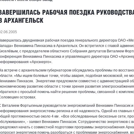
ЗАВЕРШИЛАСЬ РАБОЧАЯ ПОЕЗДКА РУКОВОДСТВА
В АРХАНГЕЛЬСК
02.06.2005
Завершилась двухдневная рабочая поездка генерального директора ОАО «Ме
Запада» Вениамина Пинхасика в Архангельск. Он встретился с главой админи
Киселёвым, с председателем областного Собрания депутатов Виталием Форты
конференция Вениамина Пинхасика и управляющего директора ОАО «Архэнер
реформирования «Архэнерго».
На встрече с архангельским губернатором обсуждались проблемы по восстано
области. «Мы ищем болевые точки, чтобы авария, подобная московской, не мог
Вениамин Пинхасик.
Энергетики предложили совместно с администрацией об
экономическому развитию области с точки зрения развития электроснабжения
обратился с просьбой помочь найти решение проблемы, связанной с компле
Соловецких островах.
С Виталием Фортыгиным руководители энергокомпаний Вениамин Пинхасик и 
реформирования энергосистемы региона и её надежность. Одной из главных 
общей протяженностью около
4 км
. «Все обследованные бесхозные сети, пр
обслуживание», - заявил Вениамин Пинхасик. Сотрудничество энергетиков с
предложил начать с совместной подготовки программы энергоснабжения Арха
попросил энергетиков помочь разобраться с проблемами энергоснабжения, в