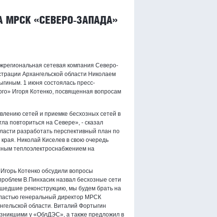
 МРСК «СЕВЕРО-ЗАПАДА»
жрегиональная сетевая компания Северо-
страции Архангельской области Николаем
гиным. 1 июня состоялась пресс-
го» Игоря Котенко, посвященная вопросам
влению сетей и приемке бесхозных сетей в
ла повториться на Севере», - сказал
ласти разработать перспективный план по
 края. Николай Киселев в свою очередь
ксным теплоэлектроснабжением на
Игорь Котенко обсудили вопросы
проблем В.Пинхасик назвал бесхозные сети
ошедшие реконструкцию, мы будем брать на
 властью генеральный директор МРСК
нгельской области. Виталий Фортыгин
озникшими у «ОблДЭС», а также предложил в