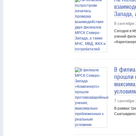
взаимод
Запада,
8 сентября 
Сегодня в М
учений фил
«Карелэнерг
В филиа
прошли 
максима
условия
7 сентября 
В рамках тр
Сыктывдинс