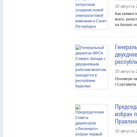
10 августа 
Как заявил 
всего, реги
на баланс н
Генерал
двухдне
республ
10 августа 
Основную ча
г.Сортавала
Председ
избран 
Правлен
10 августа 