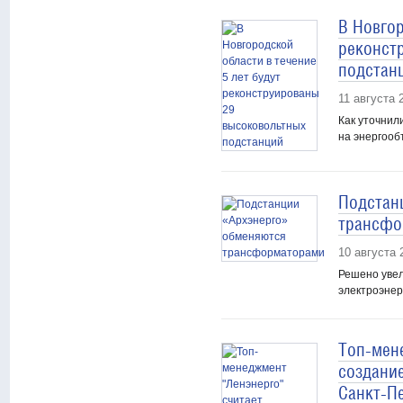
В Новгор
реконст
подстан
11 августа 
Как уточнил
на энергооб
Подстан
трансфо
10 августа 
Решено уве
электроэнер
Топ-мен
создани
Санкт-П