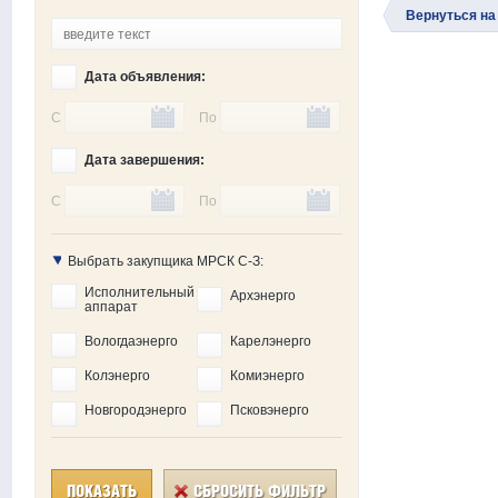
Вернуться на
Дата объявления:
С
По
Дата завершения:
С
По
Выбрать закупщика МРСК С-З:
Исполнительный
Архэнерго
аппарат
Вологдаэнерго
Карелэнерго
Колэнерго
Комиэнерго
Новгородэнерго
Псковэнерго
ПОКАЗАТЬ
СБРОСИТЬ ФИЛЬТР