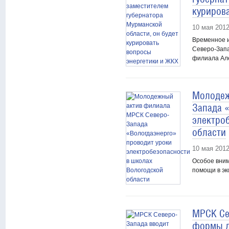
куриров
10 мая 201
Временное 
Северо-Запа
филиала Ал
Молодеж
Запада 
электро
области
10 мая 201
Особое вним
помощи в эк
МРСК Се
формы д