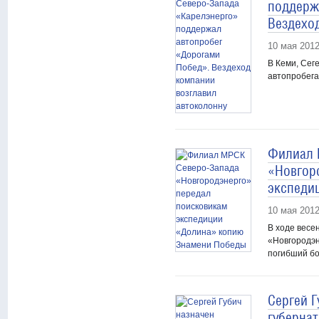
поддерж
Вездехо
10 мая 201
В Кеми, Сег
автопробега
Филиал 
«Новгор
экспеди
10 мая 201
В ходе весе
«Новгородэн
погибший б
Сергей Г
губернат